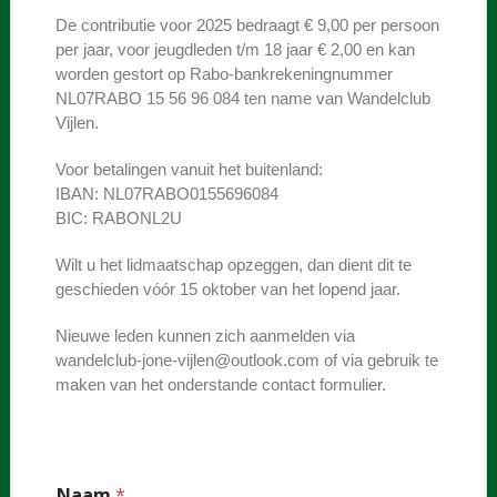
De contributie voor 2025 bedraagt € 9,00 per persoon
per jaar, voor jeugdleden t/m 18 jaar € 2,00 en kan
worden gestort op Rabo-bankrekeningnummer
NL07RABO 15 56 96 084 ten name van Wandelclub
Vijlen.
Voor betalingen vanuit het buitenland:
IBAN: NL07RABO0155696084
BIC: RABONL2U
Wilt u het lidmaatschap opzeggen, dan dient dit te
geschieden vóór 15 oktober van het lopend jaar.
Nieuwe leden kunnen zich aanmelden via
wandelclub-jone-vijlen@outlook.com of via gebruik te
maken van het onderstande contact formulier.
b
Naam
*