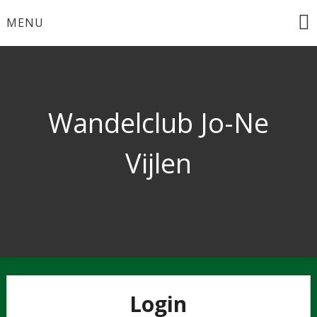
Ga
MENU
naar
de
inhoud
Wandelclub Jo-Ne
Vijlen
Login