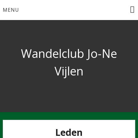
Ga
MENU
naar
de
inhoud
Wandelclub Jo-Ne
Vijlen
Leden